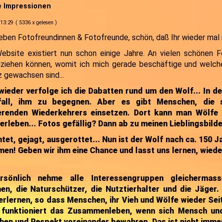
 Impressionen
 13:29
( 5336 x gelesen )
ieben Fotofreundinnen & Fotofreunde, schön, daß Ihr wieder mal 
ebsite existiert nun schon einige Jahre. An vielen schönen 
lziehen können, womit ich mich gerade beschäftige und welche
z gewachsen sind...
ieder verfolge ich die Dabatten rund um den Wolf... In der
fall, ihm zu begegnen. Aber es gibt Menschen, die s
ierenden Wiederkehrers einsetzen. Dort kann man Wölfe
 erleben... Fotos gefällig? Dann ab zu meinen Lieblingsbilde
tet, gejagt, ausgerottet... Nun ist der Wolf nach ca. 150 J
n! Geben wir ihm eine Chance und lasst uns lernen, wieder
rsönlich nehme alle Interessengruppen gleichermass
n, die Naturschützer, die Nutztierhalter und die Jäger.
erlernen, so dass Menschen, ihr Vieh und Wölfe wieder Sei
 funktioniert das Zusammenleben, wenn sich Mensch un
en und Respekt voreinander bewahren. Das ist nicht immer