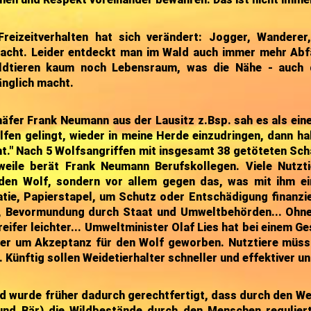
Freizeitverhalten hat sich verändert: Jogger, Wandere
facht. Leider entdeckt man im Wald auch immer mehr Abfä
ldtieren kaum noch Lebensraum, was die Nähe - auch
nglich macht.
äfer
Frank Neumann aus der Lausitz z.Bsp. sah es als ei
fen gelingt, wieder in meine Herde einzudringen, dann ha
." Nach 5 Wolfsangriffen mit insgesamt 38 getöteten Scha
weile berät Frank Neumann Berufskollegen. Viele Nutztie
den Wolf, sondern vor allem gegen das, was mit ihm ei
tie, Papierstapel, um Schutz oder Entschädigung finanzi
, Bevormundung durch Staat und Umweltbehörden... Ohne
eifer leichter... Umweltminister Olaf Lies hat bei einem Ge
er um Akzeptanz für den Wolf geworben. Nutztiere müss
 Künftig sollen Weidetierhalter schneller und effektiver u
d
wurde früher dadurch gerechtfertigt, dass durch den Weg
und Bär) die Wildbestände durch den Menschen regulier