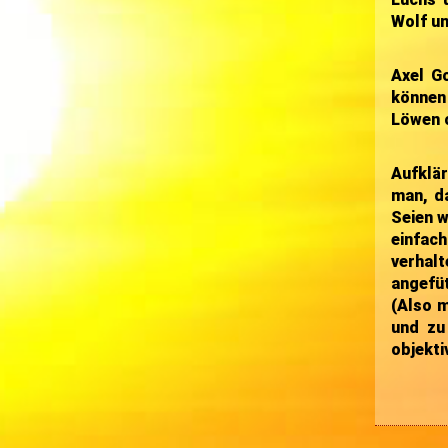
Wolf un
Axel Go
können 
Löwen o
Aufklä
man, d
Seien w
einfach
verhalt
angefüt
(Also 
und zu 
objekti