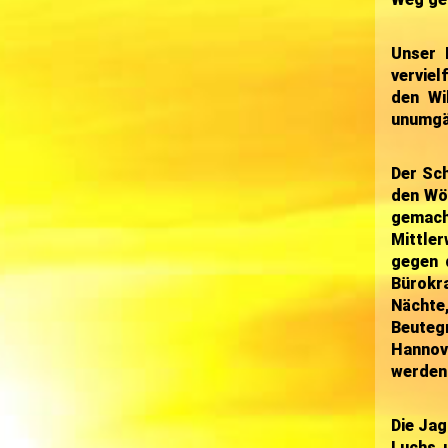
Unser 
verviel
den Wi
unumgä
Der
Sch
den Wöl
gemacht
Mittler
gegen 
Bürokra
Nächte
Beutegr
Hannov
werden.
Die
Jag
Luchs 