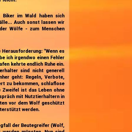
r, Biker im Wald haben sich
lle... Auch sonst lassen wir
 der Wölfe - zum Menschen
ne Herausforderung: "Wenn es
be ich irgendwo einen Fehler
fen kehrte endlich Ruhe ein.
rhalter sind nicht generell
nher geht: Regeln, Verbote,
ert zu bekommen, schlaflose
 Zweifel ist das Leben ohne
spräch mit Nutztierhaltern in
ten vor dem Wolf geschützt
nterstützt werden.
fall der Beutegreifer (Wolf,
t werden müssten. Nun sind