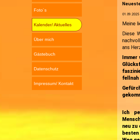
Neueste
Foto´s
01.09.2025
Meine l
Kalender/ Aktuelles
Diese W
Über mich
nachvol
ans Her
Gästebuch
Immer w
Glücks
Datenschutz
faszin
fellnah
Impressum/ Kontakt
Gefürch
gekomme
Ich pe
Mensche
neu zu 
besten
Weg geh