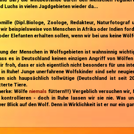
d Luchs in vielen Jagdgebieten wieder da...
mille (Dipl.Biologe, Zoologe, Redakteur, Naturfotograf 
wir beispielsweise von Menschen in Afrika oder Indien ford
der Elefanten erhalten sollen, wenn wir bei uns keine Wöl
rung der Menschen in Wolfsgebieten ist wahnsinnig wicht
ass es in Deutschland keinen einzigen Angriff von Wölfe
ir froh, dass er sich eigentlich nicht besonders für uns in
 in Ruhe! Junge unerfahrene Wolfskinder sind sehr neugier
en sich haupsächlich tollwütige (Deutschland ist seit 200
terte Tiere.
merke: Wölfe
niemals
füttern!!!) Vergeblich versuchen wir,
kontrollieren - doch in Ruhe lassen wir sie nie. Was uns 
ver Blick auf den Wolf. Denn in Wirklichkeit ist er nur ein g